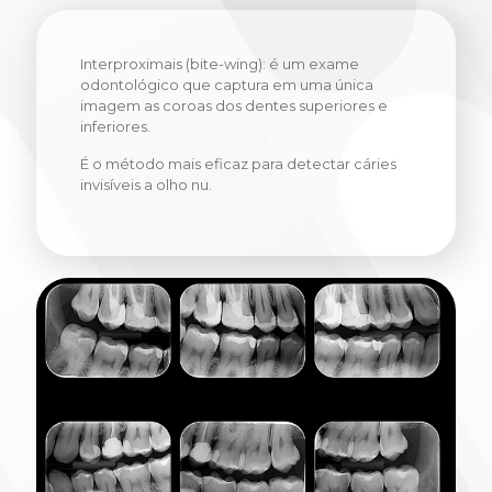
Interproximais (bite-wing): é um exame
odontológico que captura em uma única
imagem as coroas dos dentes superiores e
inferiores.
É o método mais eficaz para detectar cáries
invisíveis a olho nu.